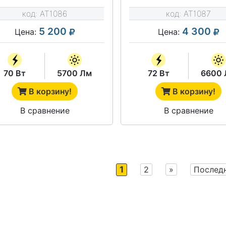
ССО-42
ССО-42
код:
AT1086
код:
AT1087
5 200
4 300
Цена:
Цена:
70 Вт
5700 Лм
72 Вт
6600 
В корзину!
В корзину!
В сравнение
В сравнение
1
2
»
Послед