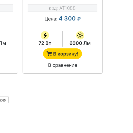
ССО-42
код:
AT1088
4 300
Цена:
Лм
72 Вт
6000 Лм
В корзину!
В сравнение
няя