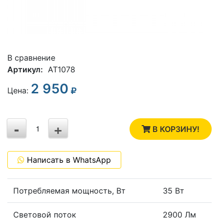
В сравнение
Артикул:
AT1078
2 950
3
Цена:
2
-
+
1
В КОРЗИНУ!
0
Написать в WhatsApp
-1
Потребляемая мощность, Вт
35 Вт
Световой поток
2900 Лм