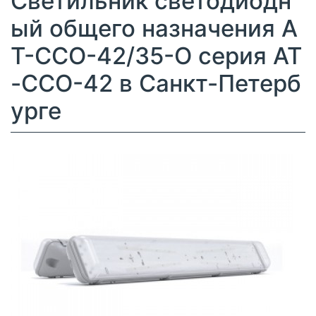
Светильник светодиодн
ый общего назначения А
Т-ССО-42/35-О серия АТ
-ССО-42 в Санкт-Петерб
урге