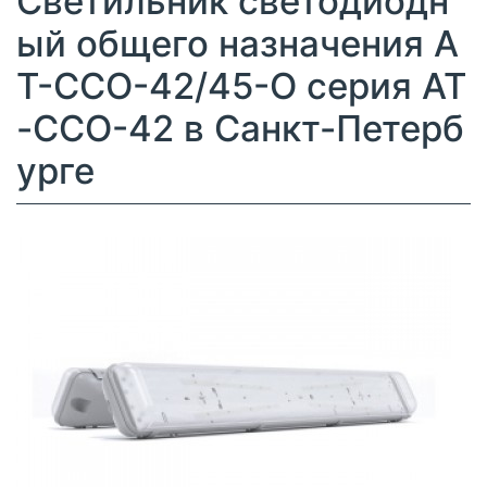
Светильник светодиодн
ый общего назначения А
Т-ССО-42/45-О серия АТ
-ССО-42 в Санкт-Петерб
урге