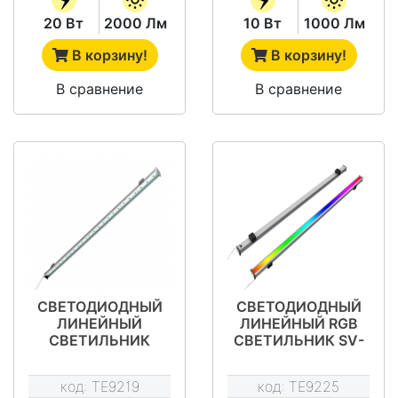
20 Вт
2000 Лм
10 Вт
1000 Лм
В корзину!
В корзину!
В сравнение
В сравнение
СВЕТОДИОДНЫЙ
СВЕТОДИОДНЫЙ
ЛИНЕЙНЫЙ
ЛИНЕЙНЫЙ RGB
СВЕТИЛЬНИК
СВЕТИЛЬНИК SV-
ОБЩЕГО
LBS-COMPACT-9-
ОСВЕЩЕНИЯ SV-
970-RGB-SPI-12V-
код:
TE9219
код:
TE9225
LBS-COMPACT-20-
16PIX