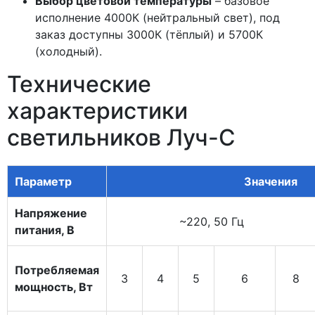
Выбор цветовой температуры
– базовое
исполнение 4000К (нейтральный свет), под
заказ доступны 3000К (тёплый) и 5700К
(холодный).
Технические
характеристики
светильников Луч-С
Параметр
Значения
Напряжение
~220, 50 Гц
питания, В
Потребляемая
3
4
5
6
8
мощность, Вт