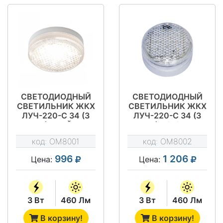
СВЕТОДИОДНЫЙ
СВЕТОДИОДНЫЙ
СВЕТИЛЬНИК ЖКХ
СВЕТИЛЬНИК ЖКХ
ЛУЧ-220-С 34 (3
ЛУЧ-220-С 34 (3
ВТ) ДРАЙВ
ВТ) А/Ф/ФА
НАЛИЧИЕ
код:
OM8001
код:
OM8002
ДЕЖУРНОГО
РЕЖИМА (Д)
996
1 206
Цена:
Цена:
ДРАЙВ
3 Вт
460 Лм
3 Вт
460 Лм
В корзину!
В корзину!