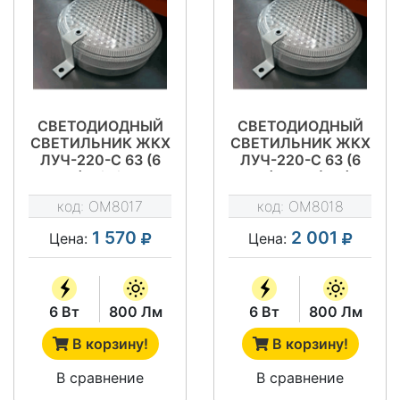
СВЕТОДИОДНЫЙ
СВЕТОДИОДНЫЙ
СВЕТИЛЬНИК ЖКХ
СВЕТИЛЬНИК ЖКХ
ЛУЧ-220-С 63 (6
ЛУЧ-220-С 63 (6
ВТ) А/Ф/ФА
ВТ) МВФ (МВ)
НАЛИЧИЕ
ДРАЙВ
код:
OM8017
код:
OM8018
ДЕЖУРНОГО
РЕЖИМА (Д)
1 570
2 001
Цена:
Цена:
ДРАЙВ
6 Вт
800 Лм
6 Вт
800 Лм
В корзину!
В корзину!
В сравнение
В сравнение