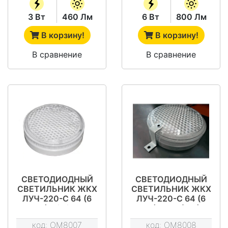
3 Вт
460 Лм
6 Вт
800 Лм
В корзину!
В корзину!
В сравнение
В сравнение
СВЕТОДИОДНЫЙ
СВЕТОДИОДНЫЙ
СВЕТИЛЬНИК ЖКХ
СВЕТИЛЬНИК ЖКХ
ЛУЧ-220-С 64 (6
ЛУЧ-220-С 64 (6
ВТ) А/Ф/ФА
ВТ) МВФ (МВ)
НАЛИЧИЕ
ДРАЙВ
код:
OM8007
код:
OM8008
ДЕЖУРНОГО