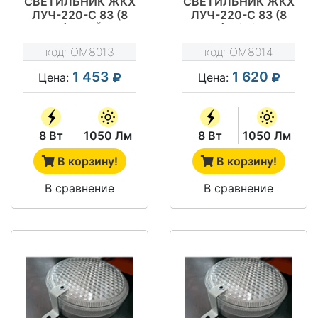
СВЕТИЛЬНИК ЖКХ
СВЕТИЛЬНИК ЖКХ
ЛУЧ-220-С 83 (8
ЛУЧ-220-С 83 (8
ВТ) ДРАЙВ
ВТ) А/Ф/ФА
НАЛИЧИЕ
код:
OM8013
код:
OM8014
ДЕЖУРНОГО
РЕЖИМА (Д)
1 453
1 620
Цена:
Цена:
ДРАЙВ
8 Вт
1050 Лм
8 Вт
1050 Лм
В корзину!
В корзину!
В сравнение
В сравнение