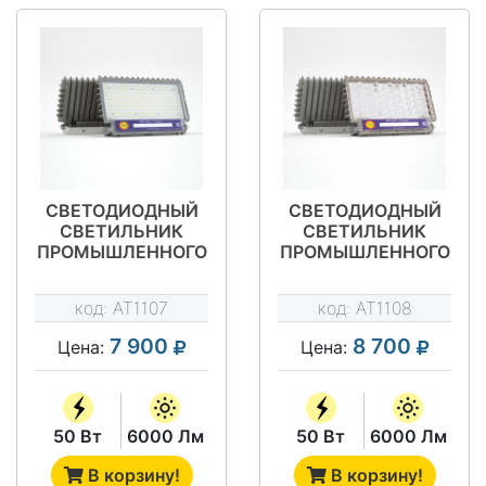
СВЕТОДИОДНЫЙ
СВЕТОДИОДНЫЙ
СВЕТИЛЬНИК
СВЕТИЛЬНИК
ПРОМЫШЛЕННОГО
ПРОМЫШЛЕННОГО
НАЗНАЧЕНИЯ АТ-
НАЗНАЧЕНИЯ АТ-
ДО-050 ТИП STAR
ДО-050/К45 ТИП
код:
AT1107
код:
AT1108
STAR
7 900
8 700
Цена:
Цена:
50 Вт
6000 Лм
50 Вт
6000 Лм
В корзину!
В корзину!