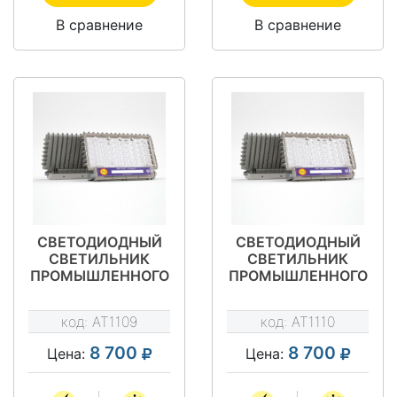
В сравнение
В сравнение
СВЕТОДИОДНЫЙ
СВЕТОДИОДНЫЙ
СВЕТИЛЬНИК
СВЕТИЛЬНИК
ПРОМЫШЛЕННОГО
ПРОМЫШЛЕННОГО
НАЗНАЧЕНИЯ АТ-
НАЗНАЧЕНИЯ АТ-
ДО-050/К20 ТИП
ДО-050/К6 ТИП
код:
AT1109
код:
AT1110
STAR
STAR
8 700
8 700
Цена:
Цена: