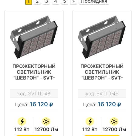
1
2
3
4
5
»
Последняя
ПРОЖЕКТОРНЫЙ
ПРОЖЕКТОРНЫЙ
СВЕТИЛЬНИК
СВЕТИЛЬНИК
"ШЕВРОН" - SVT-
"ШЕВРОН" - SVT-
STR P-S-112-400-
STR P-S-112-400-
27
58
код:
SVT11048
код:
SVT11049
16 120
16 120
Цена:
Цена:
112 Вт
12700 Лм
112 Вт
12700 Лм