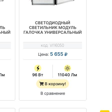
СВЕТОДИОДНЫЙ
ЛЬ
СВЕТИЛЬНИК МОДУЛЬ
ЬНЫЙ
ГАЛОЧКА УНИВЕРСАЛЬНЫЙ
Е-64-
96 ВТ - VILED СС Т1-У-Е-96-
7
510.100.170-4-0-67
код:
VI16050
5 655
Цена:
Лм
96 Вт
11040 Лм
В корзину!
В сравнение