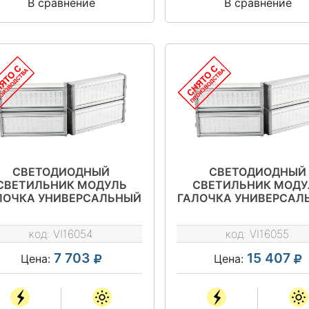
В сравнение
В сравнение
СВЕТОДИОДНЫЙ
СВЕТОДИОДНЫЙ
СВЕТИЛЬНИК МОДУЛЬ
СВЕТИЛЬНИК МОДУ
ЛОЧКА УНИВЕРСАЛЬНЫЙ
ГАЛОЧКА УНИВЕРСАЛ
192 ВТ - VILED СС Т1-У-
384 ВТ - VILED СС Т1
-192-810.100.170-4-0-67
Е-384-810.200.170-4-
код:
VI16054
код:
VI16055
7 703
15 407
Цена:
Цена: