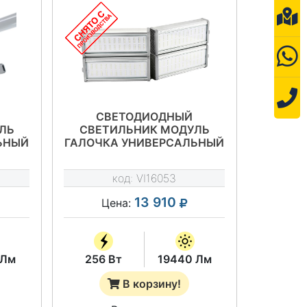
СВЕТОДИОДНЫЙ
ЛЬ
СВЕТИЛЬНИК МОДУЛЬ
ЬНЫЙ
ГАЛОЧКА УНИВЕРСАЛЬНЫЙ
-У-
256 ВТ - VILED СС Т1-У-
0-67
Е-256-610.200.170-4-0-67
код:
VI16053
13 910
Цена:
 Лм
256 Вт
19440 Лм
В корзину!