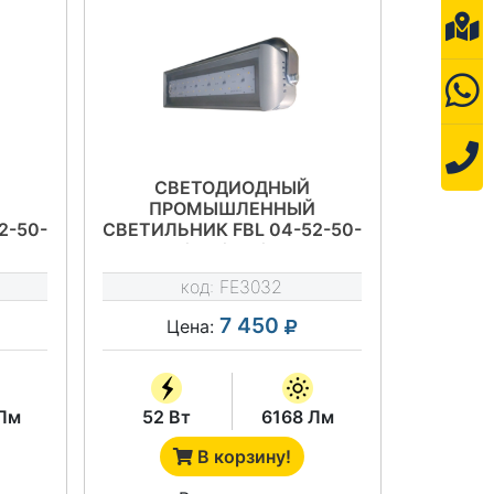
СВЕТОДИОДНЫЙ
Й
ПРОМЫШЛЕННЫЙ
2-50-
СВЕТИЛЬНИК FBL 04-52-50-
Ш/Г75/Г65/К30
код:
FE3032
7 450
Цена:
Лм
52 Вт
6168 Лм
В корзину!