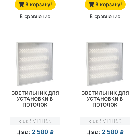
В корзину!
В корзину!
В сравнение
В сравнение
СВЕТИЛЬНИК ДЛЯ
СВЕТИЛЬНИК ДЛЯ
УСТАНОВКИ В
УСТАНОВКИ В
ПОТОЛОК
ПОТОЛОК
"ГРИЛЬЯТО" - SVT-
"ГРИЛЬЯТО" - SVT-
ARM G-30-4X18-M
ARM G-30-4X18-
код:
SVT11155
код:
SVT11156
MPR
2 580
2 580
Цена:
Цена: