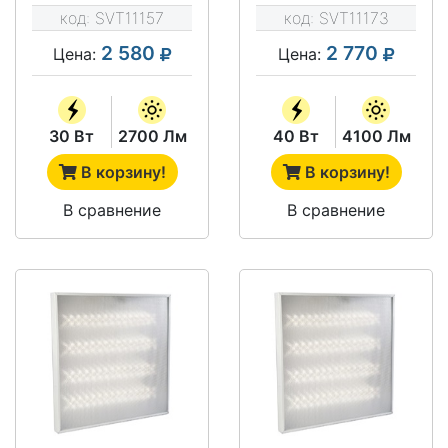
ARM G-30-4X18-
ARM G-40-4X18-KL
код:
SVT11157
код:
SVT11173
OMPR
2 580
2 770
Цена:
Цена:
30 Вт
2700 Лм
40 Вт
4100 Лм
В корзину!
В корзину!
В сравнение
В сравнение