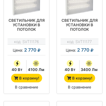
СВЕТИЛЬНИК ДЛЯ
СВЕТИЛЬНИК ДЛЯ
УСТАНОВКИ В
УСТАНОВКИ В
ПОТОЛОК
ПОТОЛОК
"ГРИЛЬЯТО" - SVT-
"ГРИЛЬЯТО" - SVT-
ARM G-40-4X18-
ARM G-40-4X18-
код:
SVT11176
код:
SVT11177
MPR
OMPR
2 770
2 770
Цена:
Цена:
40 Вт
4100 Лм
40 Вт
3400 Лм
В корзину!
В корзину!
В сравнение
В сравнение