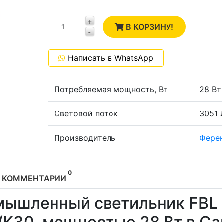
2
+
1
В КОРЗИНУ!
-
0
Написать в WhatsApp
-1
Потребляемая мощность, Вт
28 Вт
Световой поток
3051 
Производитель
Фере
0
КОММЕНТАРИИ
мышленный светильник FBL
/К30, мощностью 28 Вт в Са