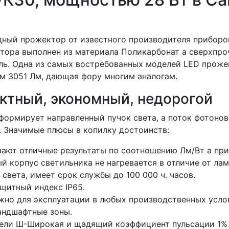
ный прожектор от известного производителя приборо
тора выполнен из материала Поликарбонат а сверхпр
аль. Одна из самых востребованных моделей LED проже
ом 3051 Лм, дающая фору многим аналогам.
ктный, экономный, недорогой
ормирует направленный пучок света, а поток фотонов
. Значимые плюсы в копилку достоинств:
ают отличные результаты по соотношению Лм/Вт а при
й корпус светильника не нагревается в отличие от ла
света, имеет срок службы до 100 000 ч. часов.
щитный индекс IP65.
жно для эксплуатации в любых производственных усло
ландшафтные зоны.
ели Ш-Широкая и щадящий коэффициент пульсации 1% 