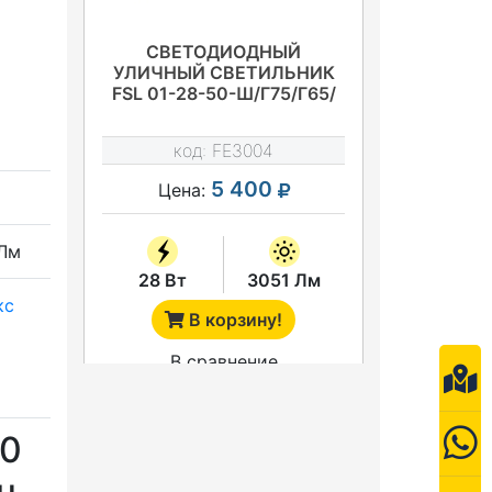
СВЕТОДИОДНЫЙ
УЛИЧНЫЙ СВЕТИЛЬНИК
FSL 01-28-50-Ш/Г75/Г65/
К30
код:
FE3004
5 400
Цена:
Лм
28 Вт
3051 Лм
кс
В корзину!
В сравнение
 0
н