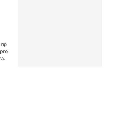
 пр
ерго
а.
СВЕТОДИОДНЫЙ
ПРОМЫШЛЕННЫЙ
СВЕТИЛЬНИК FBL 04-52-
50-Ш/Г75/Г65/К30
код:
FE3032
7 450
Цена:
52 Вт
6168 Лм