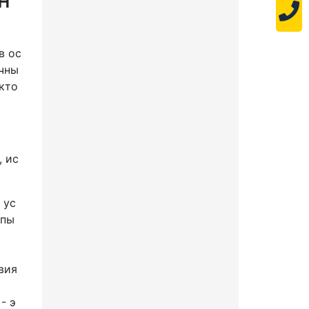
в ос
очны
кто
СВЕТОДИОДНЫЙ
ПРОМЫШЛЕННЫЙ
СВЕТИЛЬНИК FBL 01-35-
50-Ш/Г75/Г65/К30
, ис
код:
FE3030
7 500
Цена:
 ус
мпы
35 Вт
4102 Лм
В корзину!
вия
В сравнение
- э