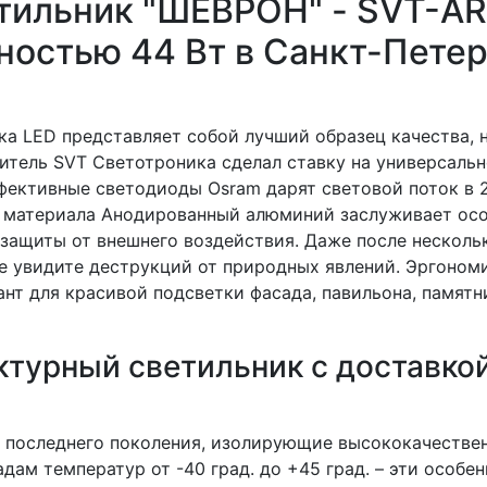
тильник "ШЕВРОН" - SVT-A
ностью 44 Вт в Санкт-Пете
ка LED представляет собой лучший образец качества, 
итель SVT Светотроника сделал ставку на универсаль
фективные светодиоды Osram дарят световой поток в 
з материала Анодированный алюминий заслуживает ос
 защиты от внешнего воздействия. Даже после несколь
не увидите деструкций от природных явлений. Эргоном
ант для красивой подсветки фасада, павильона, памятн
турный светильник с доставкой
 последнего поколения, изолирующие высококачестве
дам температур от -40 град. до +45 град. – эти особе