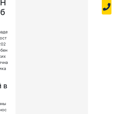
RH
рб
наде
АРХИТЕКТУРНЫЙ
ност
СВЕТИЛЬНИК "ШЕВРОН" -
202
SVT-ARH L-44-25-AMBER
обен
ких
код:
SVT11324
ична
9 000
Цена:
ика
 в
44 Вт
1922 Лм
В корзину!
нны
В сравнение
ннос