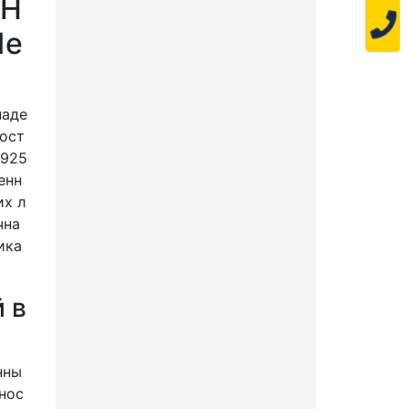
RH
Пе
наде
АРХИТЕКТУРНЫЙ
ност
СВЕТИЛЬНИК "ШЕВРОН" -
1925
SVT-ARH L-44-15-AMBER
енн
их л
код:
SVT11323
чна
9 000
Цена:
ика
 в
44 Вт
1842 Лм
В корзину!
нны
В сравнение
ннос