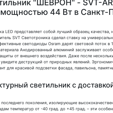
тильник "ШЕВРОН" - SVT-A
 мощностью 44 Вт в Санкт-
ка LED представляет собой лучший образец качества, 
итель SVT Светотроника сделал ставку на универсаль
фективные светодиоды Osram дарят световой поток в 
материала Анодированный алюминий заслуживает особ
защиты от внешнего воздействия. Даже после нескольк
е увидите деструкций от природных явлений. Эргономи
ант для красивой подсветки фасада, павильона, памятн
турный светильник с доставкой
 последнего поколения, изолирующие высококачестве
дам температур от -40 град. до +45 град. – эти особе