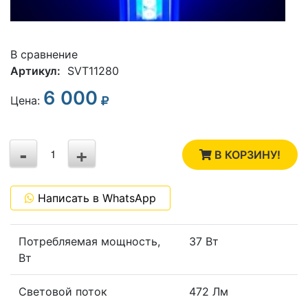
В сравнение
Артикул:
SVT11280
6 000
3
Цена:
2
-
+
1
В КОРЗИНУ!
0
Написать в WhatsApp
-1
Потребляемая мощность,
37 Вт
Вт
Световой поток
472 Лм