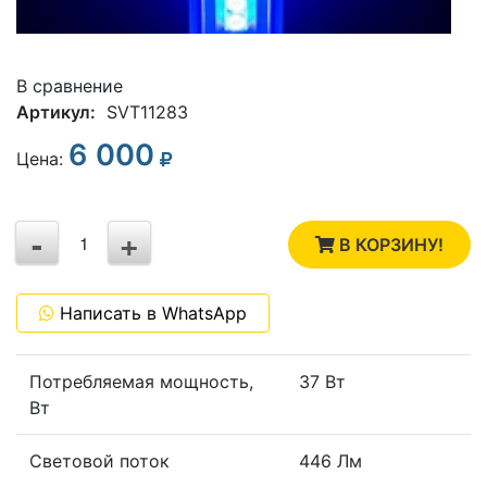
В сравнение
Артикул:
SVT11283
6 000
3
Цена:
2
-
+
1
В КОРЗИНУ!
0
Написать в WhatsApp
-1
Потребляемая мощность,
37 Вт
Вт
Световой поток
446 Лм