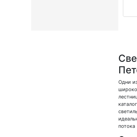
Све
Пет
Одни и
широко
лестни
катало
светил
идеаль
потока 