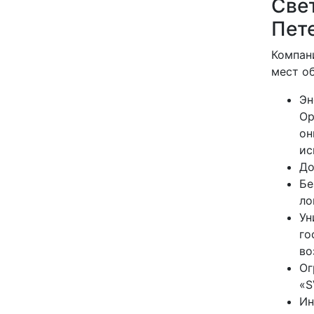
Све
Пет
Компан
мест о
Эн
Ор
он
ис
До
Бе
ло
Ун
го
во
Ог
«S
Ин