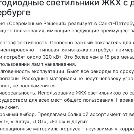
тодиодные светильники ЖКХ с д
ербурге
ия «Современные Решения» реализует в Санкт-Петербу
бщего пользования, имеющие следующие преимуществ
ергоэффективность. Особенно важный показатель для
иентировочно – типовая пятиэтажка потребует пример
и потребят около 320 кВт. Это более чем в 15 раз мен
пользовании ламп накаливания.
лговечность эксплуатации. Бьют все рекорды по сроку
зопасны. Расходные материалы не несут человеку угр
пнет, не воспламенится.
иверсальность. Использование ЖКХ светильников со 
сударством для всех мест общего пользования. Нарек
зникнет.
ромный выбор. Предлагаем большой ассортимент от ве
VT», «Duray», «LGT», «Faldi» и других.
новационные материалы корпуса – неуязвимая к корро