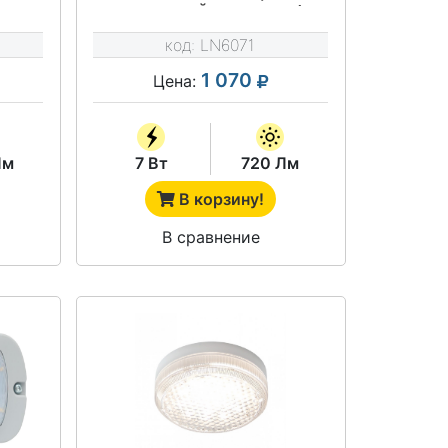
(МАТОВЫЙ, РЕШЕТКА)
код:
LN6071
1 070
Цена:
Лм
7 Вт
720 Лм
В корзину!
В сравнение