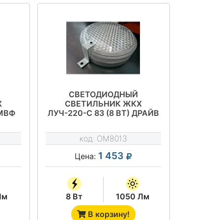
СВЕТОДИОДНЫЙ
Х
СВЕТИЛЬНИК ЖКХ
 МВФ
ЛУЧ-220-С 83 (8 ВТ) ДРАЙВ
код:
OM8013
1 453
Цена:
Лм
8 Вт
1050 Лм
В корзину!