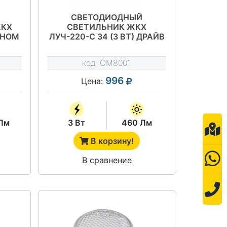
СВЕТОДИОДНЫЙ
ЖКХ
СВЕТИЛЬНИК ЖКХ
ОНОМ
ЛУЧ-220-С 34 (3 ВТ) ДРАЙВ
код:
OM8001
996
Цена:
Лм
3 Вт
460 Лм
В корзину!
В сравнение