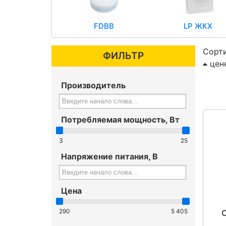
FDBB
LP ЖКХ
Сорти
ФИЛЬТР
цен
LGT Utility
Sveteco
Производитель
Потребляемая мощность, Вт
3
25
Напряжение питания, В
Цена
290
5 405