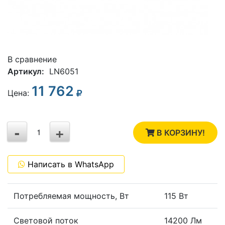
В сравнение
Артикул:
LN6051
11 762
3
Цена:
2
-
+
1
В КОРЗИНУ!
0
Написать в WhatsApp
-1
Потребляемая мощность, Вт
115 Вт
Световой поток
14200 Лм