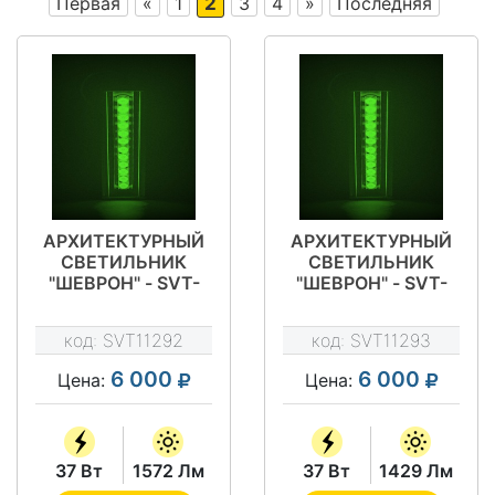
Первая
«
1
2
3
4
»
Последняя
АРХИТЕКТУРНЫЙ
АРХИТЕКТУРНЫЙ
СВЕТИЛЬНИК
СВЕТИЛЬНИК
"ШЕВРОН" - SVT-
"ШЕВРОН" - SVT-
ARH L-37-8-GREEN
ARH L-37-15-GREEN
код:
SVT11292
код:
SVT11293
6 000
6 000
Цена:
Цена:
37 Вт
1572 Лм
37 Вт
1429 Лм