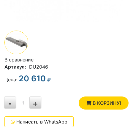
В сравнение
Артикул:
DU2046
20 610
3
Цена:
2
-
+
1
В КОРЗИНУ!
0
Написать в WhatsApp
-1