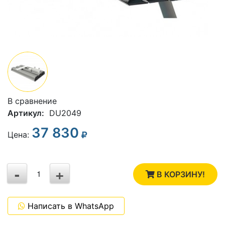
В сравнение
Артикул:
DU2049
37 830
3
Цена:
2
-
+
1
В КОРЗИНУ!
0
Написать в WhatsApp
-1