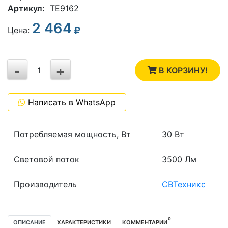
Артикул:
TE9162
2 464
3
Цена:
2
-
+
1
В КОРЗИНУ!
0
Написать в WhatsApp
-1
Потребляемая мощность, Вт
30 Вт
Световой поток
3500 Лм
Производитель
СВТехникс
0
ОПИСАНИЕ
ХАРАКТЕРИСТИКИ
КОММЕНТАРИИ