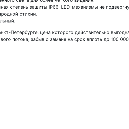
енного света для более четкого видения.
ная степень защиты IP66: LЕD-механизмы не подвергн
иродной стихии.
льный.
нкт-Петербурге, цена которого действительно выгодна
ого потока, забыв о замене на срок вплоть до 100 000 