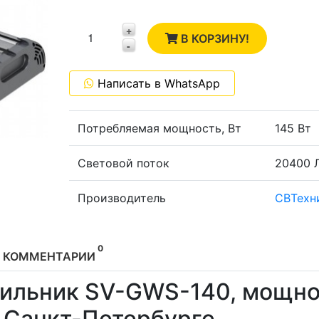
2
+
1
В КОРЗИНУ!
-
0
Написать в WhatsApp
-1
Потребляемая мощность, Вт
145 Вт
Световой поток
20400 
Производитель
СВТехн
0
КОММЕНТАРИИ
тильник SV-GWS-140, мощн
в Санкт-Петербурге