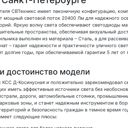
ителя СВТехникс имеет лаконичную конфигурацию, ком
ит мощный световой поток 20400 Лм для надежного ос
торий. Яркую волну света обеспечивают светодиоды м
ушительные пространства, обеспечивая визуальный дос
льника выполнен из материала – Сталь, а для рассеив
нат – гарант надежности и практичности уличного све
ит долгие годы, при обеспечиваемой гарантии 5 лет от 
и достоинство модели
с КСС Д-Косинусная и положительно зарекомендовал с
их иметь эффективные источники света без необосно
гистрали, дороги, автомобильные стоянки, промышленн
арковые зоны, и станет надежным инструментом в бор
территорий и безопасность граждан в темное время го
имеет следующие плюсы: