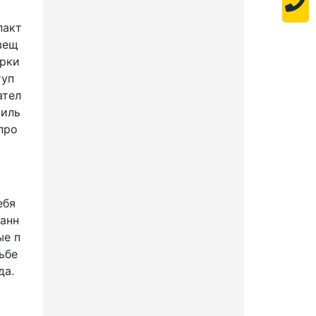
пакт
вещ
арки
туп
ател
СВЕТОДИОДНЫЙ
тиль
СВЕТИЛЬНИК SV-GWS-
100
про
код:
TE9017
11 396
Цена:
ебя
ванн
ые п
100 Вт
13600 Лм
ьбе
да.
В корзину!
В сравнение