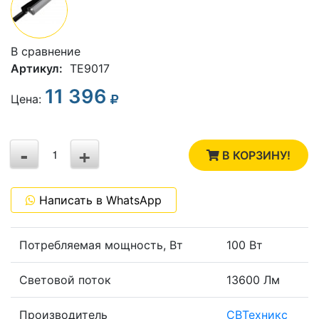
В сравнение
Артикул:
TE9017
11 396
3
Цена:
2
-
+
1
В КОРЗИНУ!
0
Написать в WhatsApp
-1
Потребляемая мощность, Вт
100 Вт
Световой поток
13600 Лм
Производитель
СВТехникс