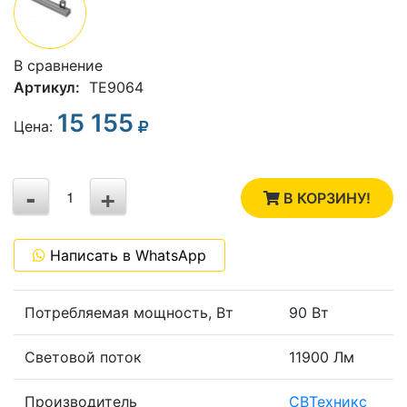
В сравнение
Артикул:
TE9064
15 155
3
Цена:
2
-
+
1
В КОРЗИНУ!
0
Написать в WhatsApp
-1
Потребляемая мощность, Вт
90 Вт
Световой поток
11900 Лм
Производитель
СВТехникс