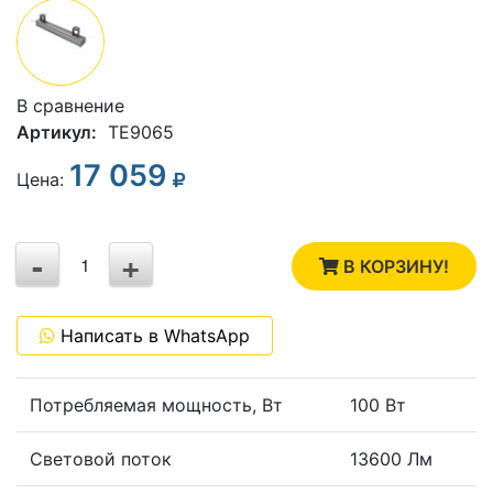
В сравнение
Артикул:
TE9065
17 059
3
Цена:
2
-
+
1
В КОРЗИНУ!
0
Написать в WhatsApp
-1
Потребляемая мощность, Вт
100 Вт
Световой поток
13600 Лм