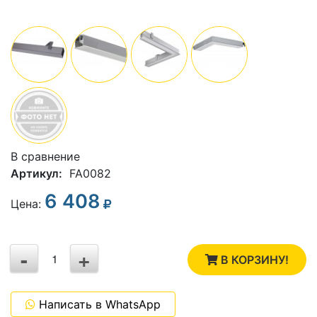
В сравнение
Артикул:
FA0082
6 408
3
Цена:
2
-
+
1
В КОРЗИНУ!
0
Написать в WhatsApp
-1