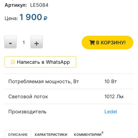
Артикул:
LE5084
1 900
3
Цена:
2
-
+
1
В КОРЗИНУ!
0
Написать в WhatsApp
-1
Потребляемая мощность, Вт
10 Вт
Световой поток
1012 Лм
Производитель
Ledel
0
ОПИСАНИЕ
ХАРАКТЕРИСТИКИ
КОММЕНТАРИИ