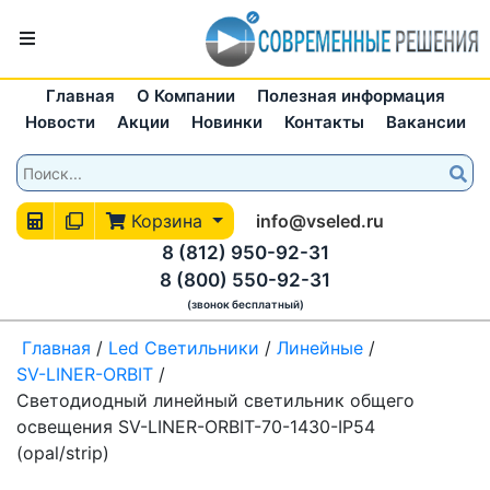
Главная
О Компании
Полезная информация
Новости
Акции
Новинки
Контакты
Вакансии
Корзина
info@vseled.ru
8 (812) 950-92-31
8 (800) 550-92-31
(звонок бесплатный)
Главная
/
Led Светильники
/
Линейные
/
SV-LINER-ORBIT
/
Светодиодный линейный светильник общего
освещения SV-LINER-ORBIT-70-1430-IP54
(opal/strip)