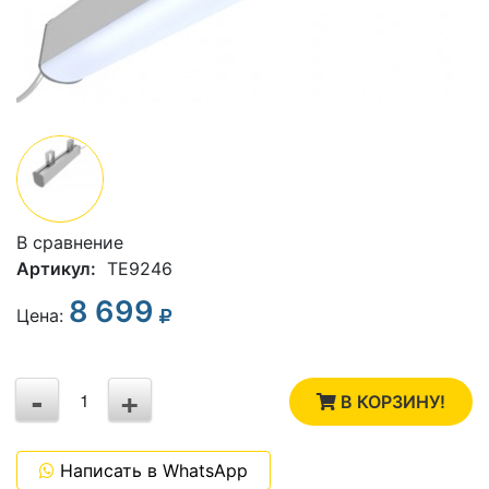
В сравнение
Артикул:
TE9246
8 699
3
Цена:
2
-
+
1
В КОРЗИНУ!
0
Написать в WhatsApp
-1