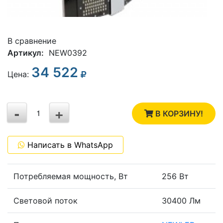
В сравнение
Артикул:
NEW0392
34 522
3
Цена:
2
-
+
1
В КОРЗИНУ!
0
Написать в WhatsApp
-1
Потребляемая мощность, Вт
256 Вт
Световой поток
30400 Лм