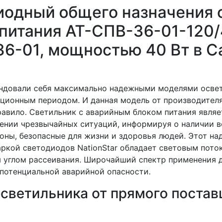
иодный общего назначения 
питания АТ-СПВ-36-01-120/
36-01, мощностью 40 Вт в С
ндовали себя максимально надежными моделями осве
ционным периодом. И данная модель от производител
равило. Светильник с аварийным блоком питания являе
ении чрезвычайных ситуаций, информируя о наличии 
ны, безопасные для жизни и здоровья людей. Этот на
аркой светодиодов NationStar обладает световым пото
м углом рассеивания. Широчайший спектр применения 
 потенциальной аварийной опасности.
светильника от прямого поста