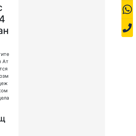
с
4
ан
СВЕТИЛЬНИК
тите
СВЕТОДИОДНЫЙ ОБЩЕГО
я Ат
НАЗНАЧЕНИЯ АТ-СПВ-36-
01-060/36 СЕРИЯ АТ-
тся
СПВ-36-01
возм
код:
AT1021
деж
2 900
Цена:
ком
дела
36 Вт
3600 Лм
вщ
В корзину!
В сравнение