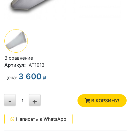
В сравнение
Артикул:
AT1013
3 600
3
Цена:
2
-
+
1
В КОРЗИНУ!
0
Написать в WhatsApp
-1