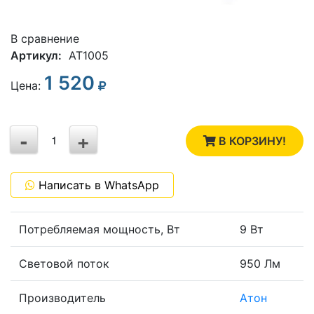
В сравнение
Артикул:
AT1005
1 520
3
Цена:
2
-
+
1
В КОРЗИНУ!
0
Написать в WhatsApp
-1
Потребляемая мощность, Вт
9 Вт
Световой поток
950 Лм
Производитель
Атон