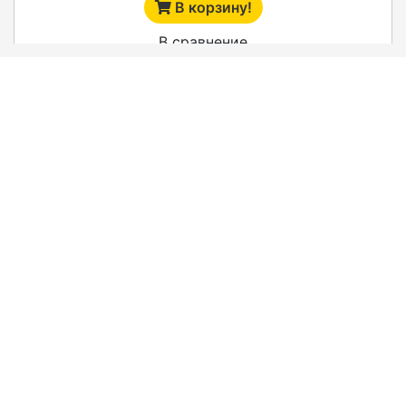
В корзину!
В сравнение
ОФИСНЫЙ СВЕТОДИОДНЫЙ СВЕТИЛЬНИК
БАЙКАЛ 64.5890.40
код:
DU2078
3 450
Цена: