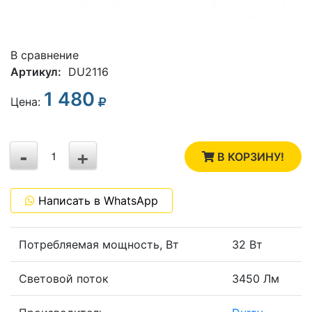
В сравнение
Артикул:
DU2116
1 480
3
Цена:
2
-
+
1
В КОРЗИНУ!
0
Написать в WhatsApp
-1
Потребляемая мощность, Вт
32 Вт
Световой поток
3450 Лм