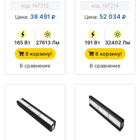
Д OSRAM
Д OSRAM
код:
NI7213
код:
NI7214
38 491
52 034
Цена:
Цена:
165 Вт
27613 Лм
191 Вт
32402 Лм
В корзину!
В корзину!
В сравнение
В сравнение