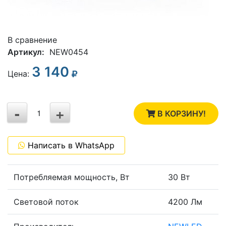
В сравнение
Артикул:
NEW0454
3 140
3
Цена:
2
-
+
1
В КОРЗИНУ!
0
Написать в WhatsApp
-1
Потребляемая мощность, Вт
30 Вт
Световой поток
4200 Лм