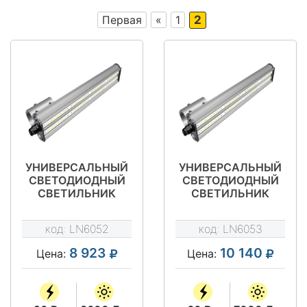
Первая
«
1
2
УНИВЕРСАЛЬНЫЙ
УНИВЕРСАЛЬНЫЙ
СВЕТОДИОДНЫЙ
СВЕТОДИОДНЫЙ
СВЕТИЛЬНИК
СВЕТИЛЬНИК
LEDNIK RSD 30 A
LEDNIK RSD 80 A
LITE 600/20 ARH
LITE 900/60 ARH
код:
LN6052
код:
LN6053
20X84
10X50
8 923
10 140
Цена:
Цена: